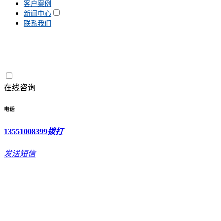
客户案例
新闻中心
联系我们
在线咨询
电话
13551008399
拨打
发送短信