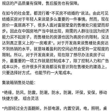
规店的产品质量有保障，售后服务也有保障。
在如今的社会里，都流行着“不买房不结婚的”说法。由此可见
结婚买房对于年轻人来说是多么重要的一件事情。然而，现在
房价一直居高不下，很多人面对富丽堂皇的售楼处只能望而却
步。因此在中国房地产当中就出现，刚需的人群往往因为经济
能力买不起房子，而售楼处的房源也因为高房价的限制，没法
达到真正意义上的“一房难求”。对于开发商来说售楼处卖房达
不到热销的水平，就意味着盈利的空间必然会受到一定程度的
限制。所以，对于开发商来说，现在除了想尽办法卖房子以
外，最重要的一项工作就是控制成本了，除了控制人力和广告
成本以外，也许很多开发商都没有意识到在售楼处的建造上，
只要选择好方式， 也能节约一大笔成本。
集装箱销售处功能：
*绝缘，防风，防震，防潮，防水，防漏，环保，安保，移动
快捷方便， 组合灵活
*内部经过全方面翻新，外部电源，内置空调，电，照明，桌