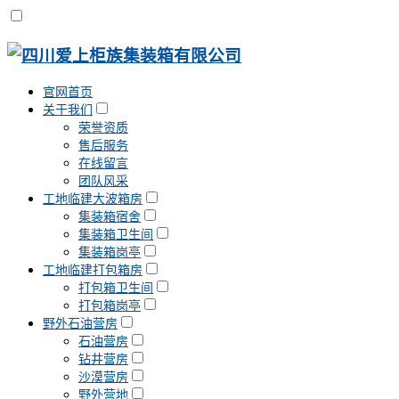
官网首页
关于我们
荣誉资质
售后服务
在线留言
团队风采
工地临建大波箱房
集装箱宿舍
集装箱卫生间
集装箱岗亭
工地临建打包箱房
打包箱卫生间
打包箱岗亭
野外石油营房
石油营房
钻井营房
沙漠营房
野外营地