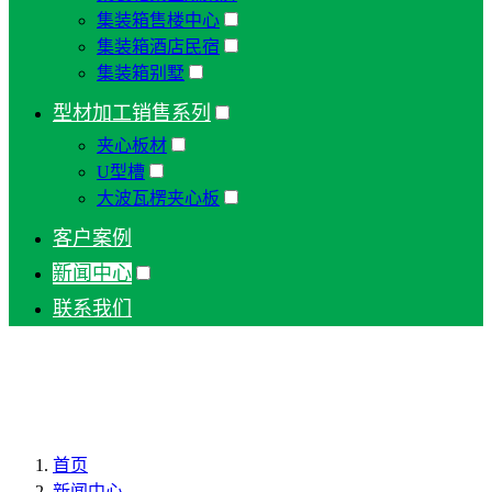
集装箱售楼中心
集装箱酒店民宿
集装箱别墅
型材加工销售系列
夹心板材
U型槽
大波瓦楞夹心板
客户案例
新闻中心
联系我们
首页
新闻中心