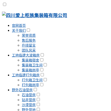
官网首页
关于我们
荣誉资质
售后服务
在线留言
团队风采
工地临建大波箱房
集装箱宿舍
集装箱卫生间
集装箱岗亭
工地临建打包箱房
打包箱卫生间
打包箱岗亭
野外石油营房
石油营房
钻井营房
沙漠营房
野外营地