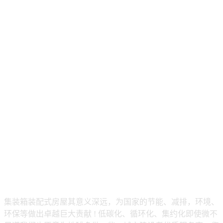
集装箱装配式房屋其意义深远，为国家的节能、减排，环境、
环保等做出卓越巨大责献 ! 低碳化、循环化、集约化即使微不