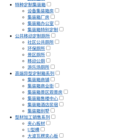
特种定制集装箱
设备集装箱房
集装箱厂房
集装箱办公室
集装箱特别定制
公共移动定制厕所
社区公共厕所
环保厕所
景区厕所
移动公厕
游乐场厕所
高端异型定制箱系列
集装箱商铺
集装箱商业街
集装箱景区观景房
集装箱售楼中心
集装箱酒店民宿
集装箱别墅
型材加工销售系列
夹心板材
U型槽
大波瓦楞夹心板